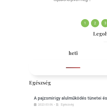
1
2
3
Legol
heti
Egészség
A pajzsmirigy alulműködés tünetei é
2023.03.06.
Egészség
•