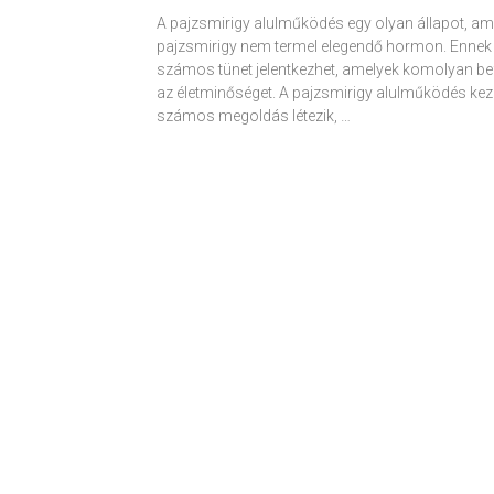
A pajzsmirigy alulműködés egy olyan állapot, am
pajzsmirigy nem termel elegendő hormon. Ennek
számos tünet jelentkezhet, amelyek komolyan be
az életminőséget. A pajzsmirigy alulműködés kez
számos megoldás létezik, …
Receptek