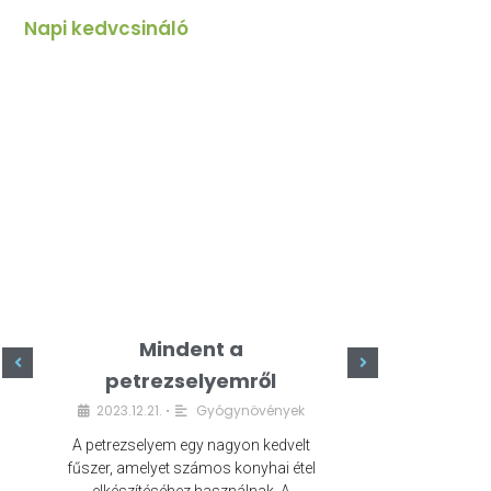
Napi kedvcsináló
Mindent a
Minde
petrezselyemről
szeret
2023.12.21.
Gyógynövények
2023.
•
A petrezselyem egy nagyon kedvelt
A kefír egy egé
fűszer, amelyet számos konyhai étel
amely számos e