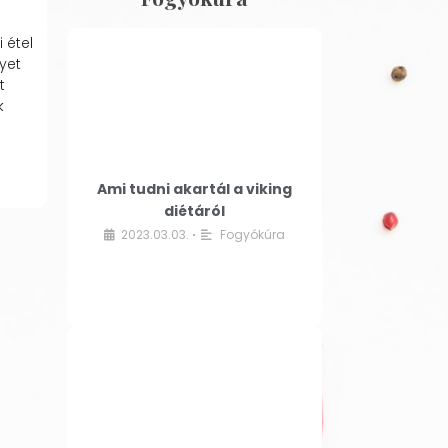
 étel
yet
t
k
Ami tudni akartál a viking
diétáról
2023.03.03.
Fogyókúra
•