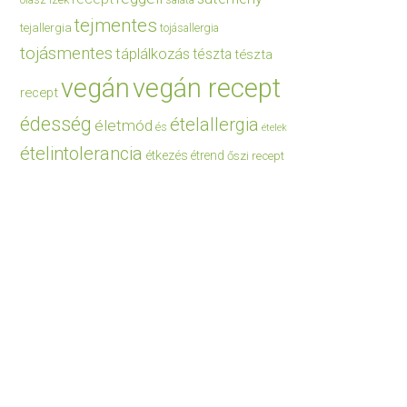
saláta
tejmentes
tejallergia
tojásallergia
tojásmentes
táplálkozás
tészta
tészta
vegán
vegán recept
recept
édesség
ételallergia
életmód
és
ételek
ételintolerancia
étkezés
étrend
őszi recept