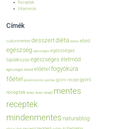
Receptek
Vitaminok
Címék
diéta
desszert
ebéd
cukormentes
diétás
egészség
egészséges
egészséges
egészséges életmód
táplálkozás
fogyókúra
előétel
egészséges étrend
főétel
gyors
gyors recept
gluténmentes
gomba
mentes
receptek
leves
leves recept
receptek
mindenmentes
naturablog
reggeli
sütemény
recept
olasz ízek