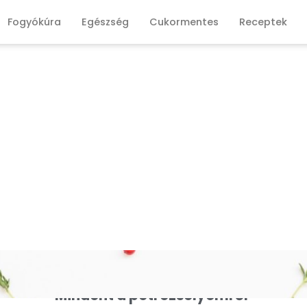
Fogyókúra
Egészség
Cukormentes
Receptek
Mindent a petrezselyemről