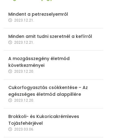
Mindent a petrezselyemről
2023.12.21.
Minden amit tudni szeretnél a kefírről
2023.12.21.
A mozgásszegény életmód
következményei
2023.12.20.
Cukorfogyasztás csökkentése – Az
egészséges életmód alappillére
2023.12.20.
Brokkoli- és Kukoricakrémleves
Tojásfehérjével
2023.03.06.