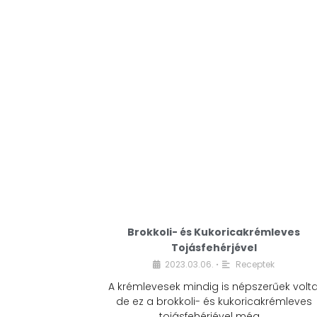
Brokkoli- és Kukoricakrémleves
Tojásfehérjével
2023.03.06.
Receptek
•
A krémlevesek mindig is népszerűek volta
de ez a brokkoli- és kukoricakrémleves
tojásfehérjével még …