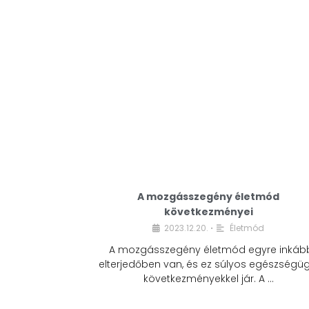
A mozgásszegény életmód
következményei
2023.12.20.
Életmód
•
A mozgásszegény életmód egyre inkáb
elterjedőben van, és ez súlyos egészségüg
következményekkel jár. A …