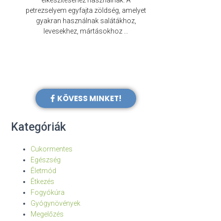
elkészítéséhez használnak. A
évezredek óta f
petrezselyem egyfajta zöldség, amelyet
legkülönb
gyakran használnak salátákhoz,
levesekhez, mártásokhoz …
KÖVESS MINKET!
Kategóriák
Cukormentes
Egészség
Életmód
Étkezés
Fogyókúra
Gyógynövények
Megelőzés