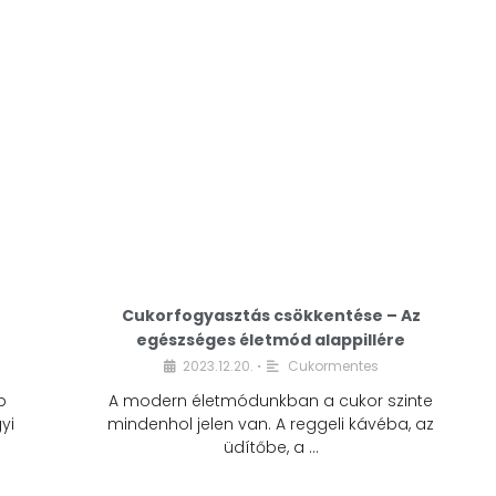
Cukorfogyasztás csökkentése – Az
egészséges életmód alappillére
Cukorfogyasztás
2023.12.20.
Cukormentes
•
csökkentése – Az
b
A modern életmódunkban a cukor szinte
egészséges életmód
yi
mindenhol jelen van. A reggeli kávéba, az
alappillére
üdítőbe, a …
2023.12.20.
Cukormentes
•