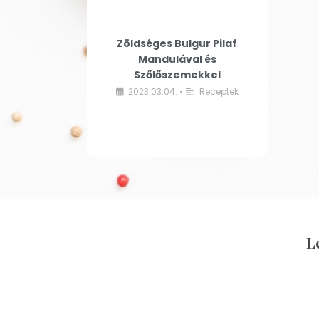
Zöldséges Bulgur Pilaf
Mandulával és
Szőlőszemekkel
2023.03.04.
Receptek
•
L