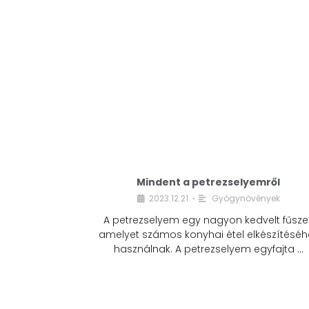
Mindent a petrezselyemről
2023.12.21.
Gyógynövények
•
A petrezselyem egy nagyon kedvelt fűszer
amelyet számos konyhai étel elkészítéséh
használnak. A petrezselyem egyfajta …