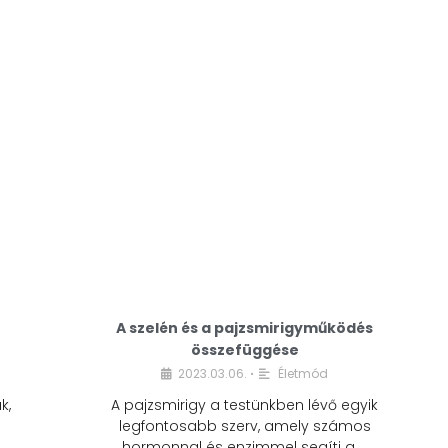
A modern életmódunkban a cukor szinte
mindenhol jelen van. A reggeli kávéba, az
üdítőbe, a desszertekbe és még sok más
élelmiszerbe is …
A szelén és a pajzsmirigyműködés
összefüggése
2023.03.06.
Életmód
•
k,
A pajzsmirigy a testünkben lévő egyik
legfontosabb szerv, amely számos
hormonnal és enzimmel segíti a …