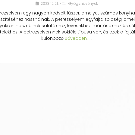
2023.12.21.
Gyógynövények
•
rezselyem egy nagyon kedvelt fűszer, amelyet számos konyhai
észítéséhez használnak. A petrezselyem egyfajta zöldség, amel
yakran használnak salátákhoz, levesekhez, mártásokhoz és sül
telekhez. A petrezselyemnek sokféle típusa van, és ezek a fajtá
különböző
Bővebben...…