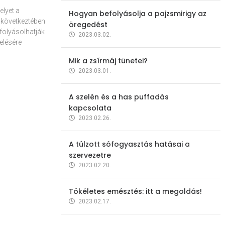
elyet a
Hogyan befolyásolja a pajzsmirigy az
 következtében
öregedést
folyásolhatják
2023.03.02.
elésére
Mik a zsírmáj tünetei?
2023.03.01.
A szelén és a has puffadás
kapcsolata
2023.02.26.
A túlzott sófogyasztás hatásai a
szervezetre
2023.02.20.
Tökéletes emésztés: itt a megoldás!
2023.02.17.