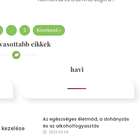
…
5
Következő »
vasottabb cikkek
havi
Az egészséges életmód, a dohányzás
és az alkoholfogyasztás
s kezelése
2023.03.04.