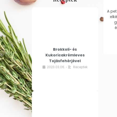
A pet
elk
g
é
Brokkoli- és
Kukoricakrémleves
Tojásfehérjével
2023.03.06.
Receptek
•