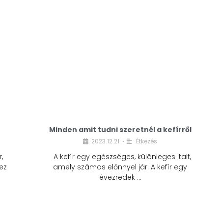
Minden amit tudni szeretnél a kefírről
2023.12.21.
Étkezés
•
,
A kefír egy egészséges, különleges italt,
ez
amely számos előnnyel jár. A kefír egy
évezredek …